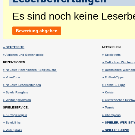
Es sind noch keine Leser
Bewertung abgeben
» STARTSEITE
MITSPIELEN:
» Aktionen und Gewinnspiele
» Spieletreffs
REZENSIONEN:
» Geflochten Wochenq
» Neueste Rezensionen / Spielesuche
» Buchstaben Wochenq
» Vote-Zone
» Fußball-Tipps
» Neueste Leserwertungen
» Formel 1-Tipps
» Spiele Rangliste
» Knister
» Wertungsmaßstab
» Ostfriesisches Deich
SPIELESERVICE:
» Tennis
» Kurzspielregeln
» Champions
» Spielelinks
» SPIELER: WER IST
» Verlagslinks
» SPIELE: LUDING