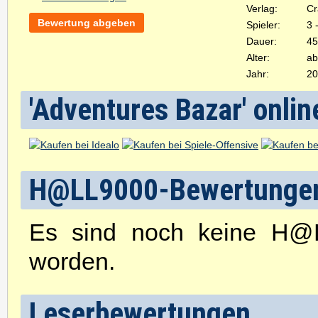
Verlag:
Cr
Bewertung abgeben
Spieler:
3 
Dauer:
45
Alter:
ab
Jahr:
20
'Adventures Bazar' onlin
H@LL9000-Bewertunge
Es sind noch keine H@
worden.
Leserbewertungen