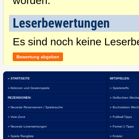
worden.
Leserbewertungen
Es sind noch keine Leser
Bewertung abgeben
» STARTSEITE
MITSPIELEN:
» Aktionen und Gewinnspiele
» Spieletreffs
REZENSIONEN:
» Geflochten Woche
» Neueste Rezensionen / Spielesuche
» Buchstaben Woch
» Vote-Zone
» Fußball-Tipps
» Neueste Leserwertungen
» Formel 1-Tipps
» Spiele Rangliste
» Knister