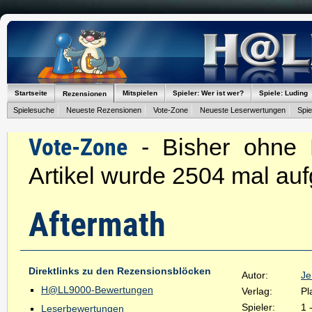
Startseite
Mitspielen
Spieler: Wer ist wer?
Spiele: Luding
Rezensionen
Spielesuche
Neueste Rezensionen
Vote-Zone
Neueste Leserwertungen
Spie
Vote-Zone
- Bisher ohne B
Artikel wurde 2504 mal auf
Aftermath
Direktlinks zu den Rezensionsblöcken
Autor:
Je
H@LL9000-Bewertungen
Verlag:
Pl
Spieler:
1 
Leserbewertungen