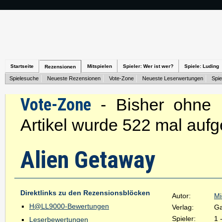
Startseite
Mitspielen
Spieler: Wer ist wer?
Spiele: Luding
Rezensionen
Spielesuche
Neueste Rezensionen
Vote-Zone
Neueste Leserwertungen
Spie
Vote-Zone
- Bisher ohne 
Artikel wurde 522 mal aufg
Alien Getaway
Direktlinks zu den Rezensionsblöcken
Autor:
Mi
H@LL9000-Bewertungen
Verlag:
Ga
Spieler:
1 
Leserbewertungen