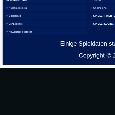
» Kurzspielregeln
» Champions
» Spielelinks
» SPIELER: WER I
» Verlagslinks
» SPIELE: LUDING
» Newsletter bestellen
Einige Spieldaten 
Copyright ©