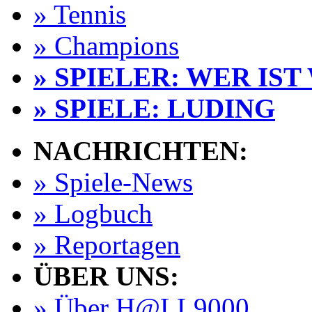
» Tennis
» Champions
» SPIELER: WER IST
» SPIELE: LUDING
NACHRICHTEN:
» Spiele-News
» Logbuch
» Reportagen
ÜBER UNS:
» Über H@LL9000