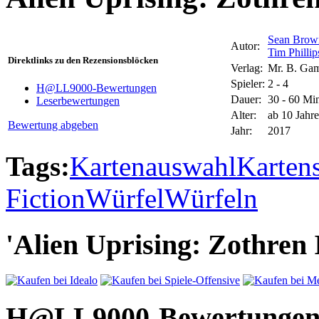
Sean Brow
Autor:
Tim Phillip
Direktlinks zu den Rezensionsblöcken
Verlag:
Mr. B. Ga
Spieler:
2 - 4
H@LL9000-Bewertungen
Dauer:
30 - 60 Mi
Leserbewertungen
Alter:
ab 10 Jahr
Bewertung abgeben
Jahr:
2017
Tags:
Kartenauswahl
Kartens
Fiction
Würfel
Würfeln
'Alien Uprising: Zothren 
H@LL9000-Bewertunge