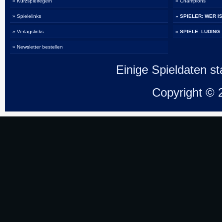
» Kurzspielregeln
» Champions
» Spielelinks
» SPIELER: WER I
» Verlagslinks
» SPIELE: LUDING
» Newsletter bestellen
Einige Spieldaten 
Copyright ©