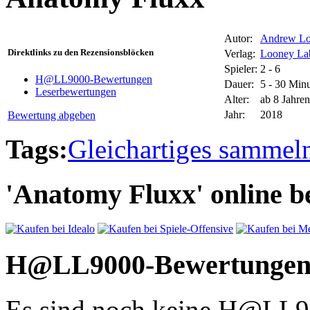
Autor:
Andrew L
Direktlinks zu den Rezensionsblöcken
Verlag:
Looney La
Spieler:
2 - 6
H@LL9000-Bewertungen
Dauer:
5 - 30 Min
Leserbewertungen
Alter:
ab 8 Jahren
Jahr:
2018
Bewertung abgeben
Tags:
Gleichartiges sammel
'Anatomy Fluxx' online be
H@LL9000-Bewertunge
Es sind noch keine H@LL