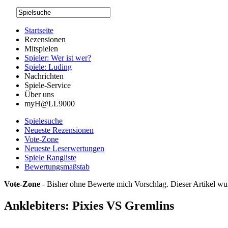
Startseite
Rezensionen
Mitspielen
Spieler: Wer ist wer?
Spiele: Luding
Nachrichten
Spiele-Service
Über uns
myH@LL9000
Spielesuche
Neueste Rezensionen
Vote-Zone
Neueste Leserwertungen
Spiele Rangliste
Bewertungsmaßstab
Vote-Zone
- Bisher ohne Bewerte mich Vorschlag. Dieser Artikel wu
Anklebiters: Pixies VS Gremlins