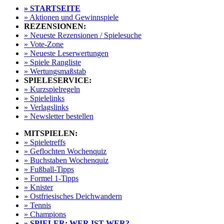
» STARTSEITE
» Aktionen und Gewinnspiele
REZENSIONEN:
» Neueste Rezensionen / Spielesuche
» Vote-Zone
» Neueste Leserwertungen
» Spiele Rangliste
» Wertungsmaßstab
SPIELESERVICE:
» Kurzspielregeln
» Spielelinks
» Verlagslinks
» Newsletter bestellen
MITSPIELEN:
» Spieletreffs
» Geflochten Wochenquiz
» Buchstaben Wochenquiz
» Fußball-Tipps
» Formel 1-Tipps
» Knister
» Ostfriesisches Deichwandern
» Tennis
» Champions
» SPIELER: WER IST WER?