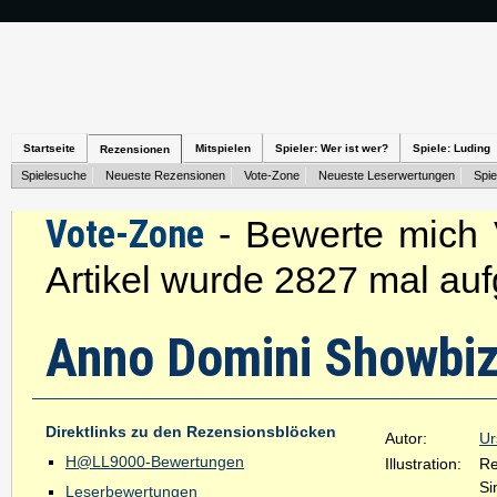
Startseite
Mitspielen
Spieler: Wer ist wer?
Spiele: Luding
Rezensionen
Spielesuche
Neueste Rezensionen
Vote-Zone
Neueste Leserwertungen
Spie
Vote-Zone
- Bewerte mich 
Artikel wurde 2827 mal auf
Anno Domini Showbi
Direktlinks zu den Rezensionsblöcken
Autor:
Ur
H@LL9000-Bewertungen
Illustration:
Re
Si
Leserbewertungen