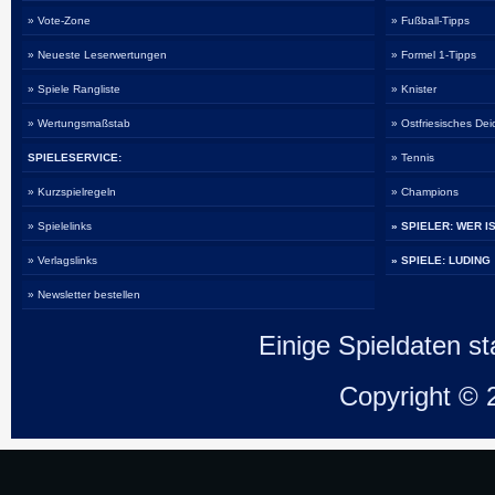
» Vote-Zone
» Fußball-Tipps
» Neueste Leserwertungen
» Formel 1-Tipps
» Spiele Rangliste
» Knister
» Wertungsmaßstab
» Ostfriesisches De
SPIELESERVICE:
» Tennis
» Kurzspielregeln
» Champions
» Spielelinks
» SPIELER: WER I
» Verlagslinks
» SPIELE: LUDING
» Newsletter bestellen
Einige Spieldaten 
Copyright ©