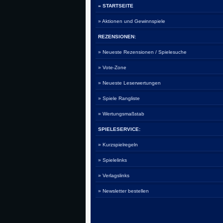
» STARTSEITE
» Aktionen und Gewinnspiele
REZENSIONEN:
» Neueste Rezensionen / Spielesuche
» Vote-Zone
» Neueste Leserwertungen
» Spiele Rangliste
» Wertungsmaßstab
SPIELESERVICE:
» Kurzspielregeln
» Spielelinks
» Verlagslinks
» Newsletter bestellen