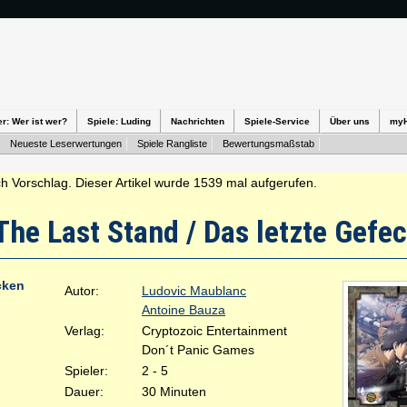
er: Wer ist wer?
Spiele: Luding
Nachrichten
Spiele-Service
Über uns
my
Neueste Leserwertungen
Spiele Rangliste
Bewertungsmaßstab
h Vorschlag. Dieser Artikel wurde 1539 mal aufgerufen.
The Last Stand / Das letzte Gefe
cken
Autor:
Ludovic Maublanc
Antoine Bauza
Verlag:
Cryptozoic Entertainment
Don´t Panic Games
Spieler:
2 - 5
Dauer:
30 Minuten