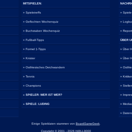
MITSPIELEN:
NACHRI
» Spieletreffs
» Spiel
» Geflochten Wochenquiz
» Logbu
» Buchstaben Wochenquiz
» Repor
» Fußball-Tipps
ÜBER U
» Formel 1-Tipps
» Über
» Knister
» Über
» Ostfriesisches Deichwandern
» Ostfri
» Tennis
» Kritike
» Champions
» Stelle
» SPIELER: WER IST WER?
» Impre
» SPIELE: LUDING
» Media
» Daten
Einige Spieldaten stammen von
BoardGameGeek
.
Copyright © 2001 - 2026 H@LL9000