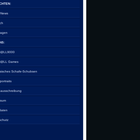
CHTEN:
e-News
ch
tagen
NS:
 H@LL9000
 H@LL Games
esisches Schafe-Schubsen
rportraits
nausschreibung
ssum
daten
schutz