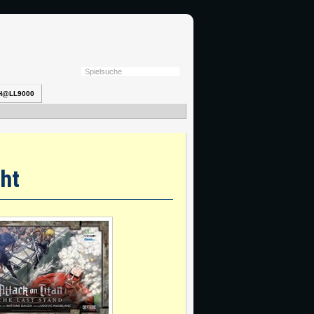
H@LL9000
cht