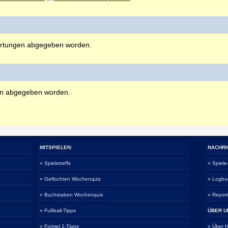
rtungen abgegeben worden.
en abgegeben worden.
MITSPIELEN:
NACHRI
» Spieletreffs
» Spiel
» Geflochten Wochenquiz
» Logbu
» Buchstaben Wochenquiz
» Repor
» Fußball-Tipps
ÜBER U
» Formel 1-Tipps
» Über