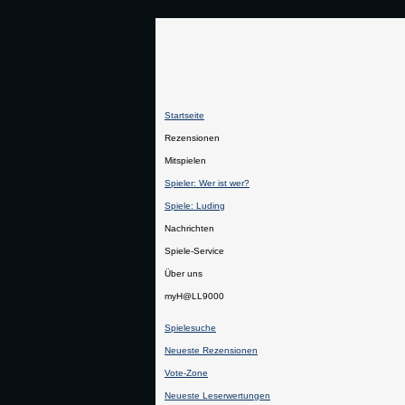
Startseite
Rezensionen
Mitspielen
Spieler: Wer ist wer?
Spiele: Luding
Nachrichten
Spiele-Service
Über uns
myH@LL9000
Spielesuche
Neueste Rezensionen
Vote-Zone
Neueste Leserwertungen