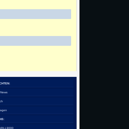
CHTEN:
e-News
ch
tagen
NS:
 H@LL9000