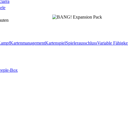
ciarra
ele
nuten
ampf
Kartenmanagement
Kartenspiel
Spielerausschluss
Variable Fähigke