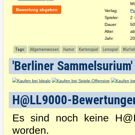
Mi
Bewertung abgeben
Verlag:
Pi
Spieler:
2 
Dauer:
50
Alter:
ab
Jahr:
20
Tags:
Allgemeinwissen
Humor
Kartenspiel
Lernspiel
Würfel
'Berliner Sammelsurium' 
H@LL9000-Bewertunge
Es sind noch keine H@
worden.