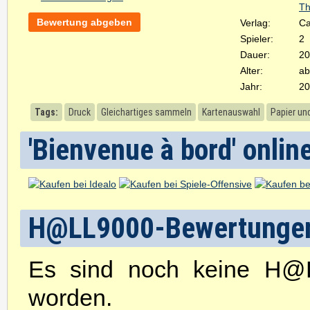
Th
Bewertung abgeben
Verlag:
Ca
Spieler:
2
Dauer:
20
Alter:
ab
Jahr:
20
Tags:
Druck
Gleichartiges sammeln
Kartenauswahl
Papier und
'Bienvenue à bord' onlin
H@LL9000-Bewertunge
Es sind noch keine H@
worden.