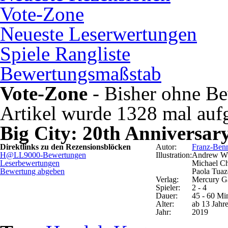
Vote-Zone
Neueste Leserwertungen
Spiele Rangliste
Bewertungsmaßstab
Vote-Zone
- Bisher ohne Be
Artikel wurde 1328 mal auf
Big City: 20th Anniversar
Direktlinks zu den Rezensionsblöcken
Autor:
Franz-Ben
H@LL9000-Bewertungen
Illustration:
Andrew Wh
Leserbewertungen
Michael Ch
Bewertung abgeben
Paola Tua
Verlag:
Mercury G
Spieler:
2 - 4
Dauer:
45 - 60 Mi
Alter:
ab 13 Jahr
Jahr:
2019