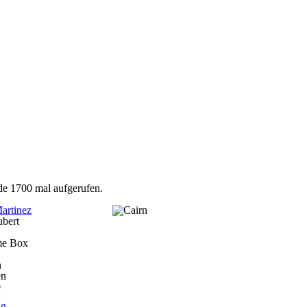
de 1700 mal aufgerufen.
Martinez
ubert
me Box
n
en
0
ng