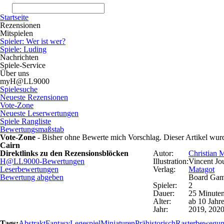
Startseite
Rezensionen
Mitspielen
Spieler: Wer ist wer?
Spiele: Luding
Nachrichten
Spiele-Service
Über uns
myH@LL9000
Spielesuche
Neueste Rezensionen
Vote-Zone
Neueste Leserwertungen
Spiele Rangliste
Bewertungsmaßstab
Vote-Zone
- Bisher ohne Bewerte mich Vorschlag. Dieser Artikel wur
Cairn
Direktlinks zu den Rezensionsblöcken
Autor:
Christian 
H@LL9000-Bewertungen
Illustration:
Vincent Jo
Leserbewertungen
Verlag:
Matagot
Bewertung abgeben
Board Ga
Spieler:
2
Dauer:
25 Minute
Alter:
ab 10 Jahr
Jahr:
2019, 202
Tags:
Abstrakt
Fantasy
Legespiel
Miniaturen
Prähistorisch
Rasterbewegu