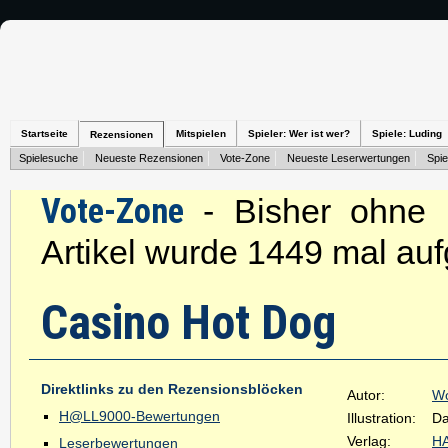
Startseite
Mitspielen
Spieler: Wer ist wer?
Spiele: Luding
Rezensionen
Spielesuche
Neueste Rezensionen
Vote-Zone
Neueste Leserwertungen
Spie
Vote-Zone
- Bisher ohne 
Artikel wurde 1449 mal auf
Casino Hot Dog
Direktlinks zu den Rezensionsblöcken
Autor:
Wo
H@LL9000-Bewertungen
Illustration:
Da
Verlag:
H
Leserbewertungen