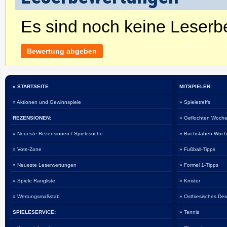
Es sind noch keine Leser
Bewertung abgeben
» STARTSEITE
MITSPIELEN:
» Aktionen und Gewinnspiele
» Spieletreffs
REZENSIONEN:
» Geflochten Woche
» Neueste Rezensionen / Spielesuche
» Buchstaben Woch
» Vote-Zone
» Fußball-Tipps
» Neueste Leserwertungen
» Formel 1-Tipps
» Spiele Rangliste
» Knister
» Wertungsmaßstab
» Ostfriesisches De
SPIELESERVICE:
» Tennis