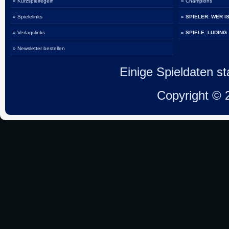
» Kurzspielregeln
» Champions
» Spielelinks
» SPIELER: WER I
» Verlagslinks
» SPIELE: LUDING
» Newsletter bestellen
Einige Spieldaten 
Copyright ©