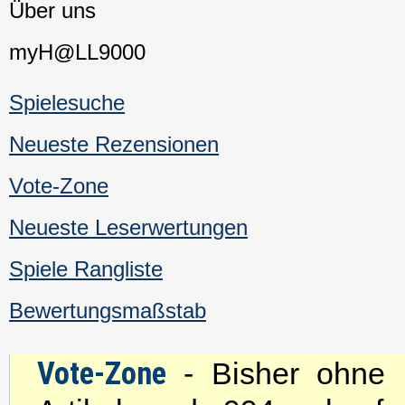
Über uns
myH@LL9000
Spielesuche
Neueste Rezensionen
Vote-Zone
Neueste Leserwertungen
Spiele Rangliste
Bewertungsmaßstab
Vote-Zone
- Bisher ohne 