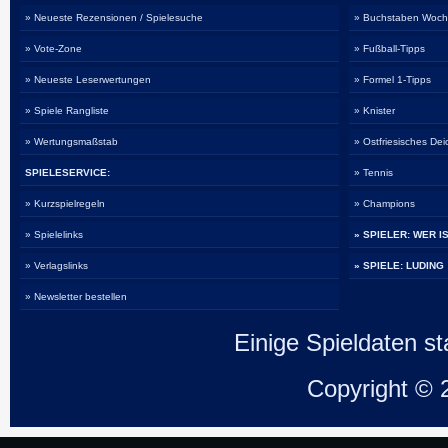
» Neueste Rezensionen / Spielesuche
» Buchstaben Woch
» Vote-Zone
» Fußball-Tipps
» Neueste Leserwertungen
» Formel 1-Tipps
» Spiele Rangliste
» Knister
» Wertungsmaßstab
» Ostfriesisches De
SPIELESERVICE:
» Tennis
» Kurzspielregeln
» Champions
» Spielelinks
» SPIELER: WER I
» Verlagslinks
» SPIELE: LUDING
» Newsletter bestellen
Einige Spieldaten 
Copyright ©