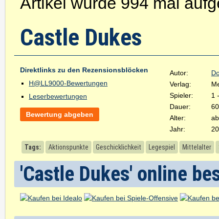
Artikel wurde 994 mal aufg
Castle Dukes
Direktlinks zu den Rezensionsblöcken
Autor:
Do
H@LL9000-Bewertungen
Verlag:
Me
Spieler:
1 
Leserbewertungen
Dauer:
60
Bewertung abgeben
Alter:
ab
Jahr:
20
Tags:
Aktionspunkte
Geschicklichkeit
Legespiel
Mittelalter
'Castle Dukes' online be