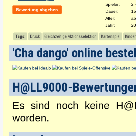
Spieler:
2 
Bewertung abgeben
Dauer:
15
Alter:
ab
Jahr:
20
Tags:
Druck
Gleichzeitige Aktionsselektion
Kartenspiel
Kinder
'Cha dango' online beste
H@LL9000-Bewertunge
Es sind noch keine H@
worden.