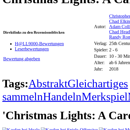
Christophe
Chad Elkin
Autor:
Adam Coll
Chad Head
Direktlinks zu den Rezensionsblöcken
Randy Ro
Verlag:
25th Cent
H@LL9000-Bewertungen
Leserbewertungen
Spieler:
2 - 6
Dauer:
10 - 30 Mi
Bewertung abgeben
Alter:
ab 6 Jahren
Jahr:
2018
Tags:
Abstrakt
Gleichartiges
sammeln
Handeln
Merkspiel
'Christmas Lights: A Car