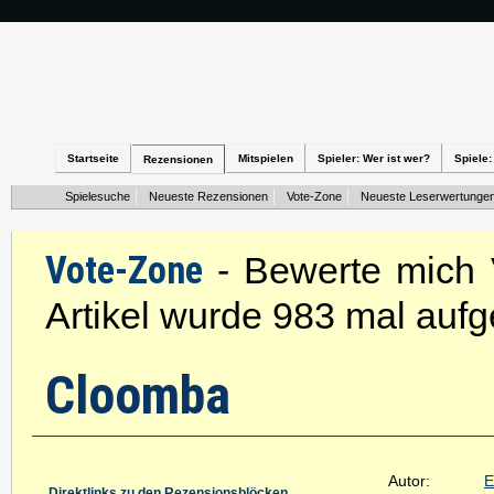
Startseite
Mitspielen
Spieler: Wer ist wer?
Spiele:
Rezensionen
Spielesuche
Neueste Rezensionen
Vote-Zone
Neueste Leserwertunge
Vote-Zone
- Bewerte mich 
Artikel wurde 983 mal aufg
Cloomba
Autor:
E
Direktlinks zu den Rezensionsblöcken