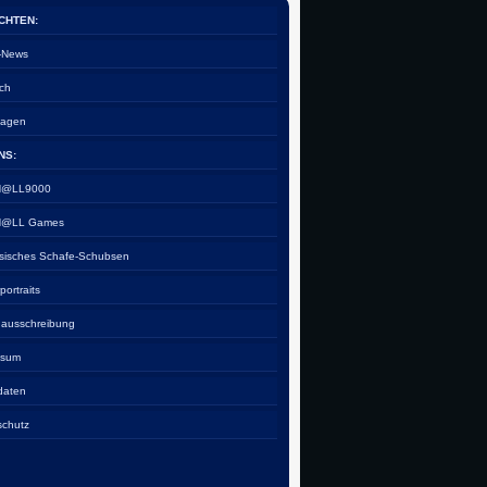
CHTEN:
e-News
ch
tagen
NS:
 H@LL9000
 H@LL Games
esisches Schafe-Schubsen
rportraits
nausschreibung
ssum
daten
schutz