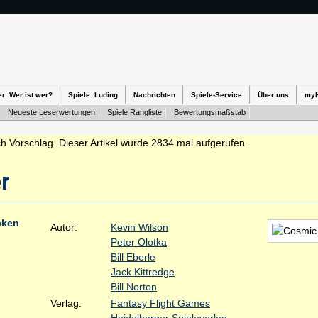
er: Wer ist wer?
Spiele: Luding
Nachrichten
Spiele-Service
Über uns
my
Neueste Leserwertungen
Spiele Rangliste
Bewertungsmaßstab
h Vorschlag. Dieser Artikel wurde 2834 mal aufgerufen.
r
cken
Autor:
Kevin Wilson
Peter Olotka
Bill Eberle
Jack Kittredge
Bill Norton
Verlag:
Fantasy Flight Games