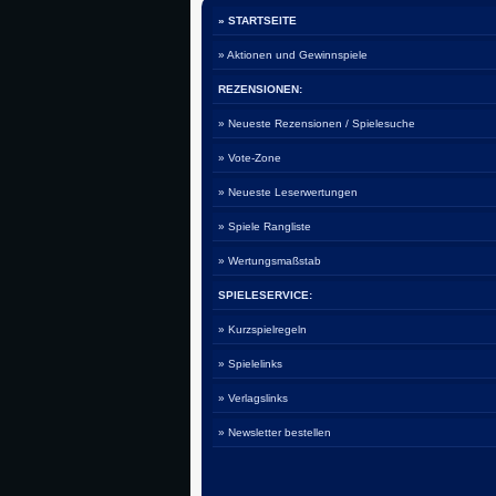
» STARTSEITE
» Aktionen und Gewinnspiele
REZENSIONEN:
» Neueste Rezensionen / Spielesuche
» Vote-Zone
» Neueste Leserwertungen
» Spiele Rangliste
» Wertungsmaßstab
SPIELESERVICE:
» Kurzspielregeln
» Spielelinks
» Verlagslinks
» Newsletter bestellen