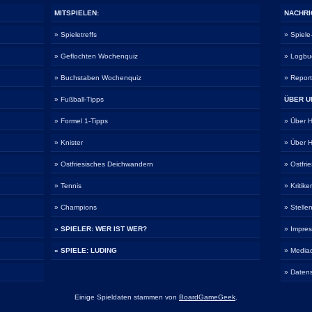
MITSPIELEN:
NACHRI
» Spieletreffs
» Spiel
» Geflochten Wochenquiz
» Logbu
» Buchstaben Wochenquiz
» Repor
» Fußball-Tipps
ÜBER U
» Formel 1-Tipps
» Über
» Knister
» Über
» Ostfriesisches Deichwandern
» Ostfri
» Tennis
» Kritike
» Champions
» Stelle
» SPIELER: WER IST WER?
» Impre
» SPIELE: LUDING
» Media
» Daten
Einige Spieldaten stammen von
BoardGameGeek
.