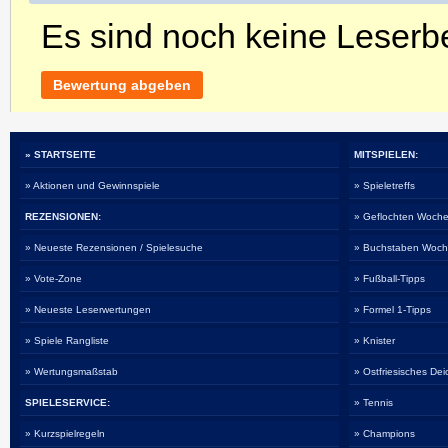
Es sind noch keine Leser
Bewertung abgeben
» STARTSEITE
MITSPIELEN:
» Aktionen und Gewinnspiele
» Spieletreffs
REZENSIONEN:
» Geflochten Woche
» Neueste Rezensionen / Spielesuche
» Buchstaben Woch
» Vote-Zone
» Fußball-Tipps
» Neueste Leserwertungen
» Formel 1-Tipps
» Spiele Rangliste
» Knister
» Wertungsmaßstab
» Ostfriesisches De
SPIELESERVICE:
» Tennis
» Kurzspielregeln
» Champions