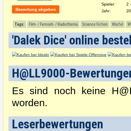
Spieler:
2 
Bewertung abgeben
Jahr:
20
Tags:
Film- / Fernseh- / Radiothema
Science Fiction
Würfel
W
'Dalek Dice' online beste
H@LL9000-Bewertunge
Es sind noch keine H@
worden.
Leserbewertungen