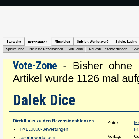
Startseite
Mitspielen
Spieler: Wer ist wer?
Spiele: Luding
Rezensionen
Spielesuche
Neueste Rezensionen
Vote-Zone
Neueste Leserwertungen
Spie
Vote-Zone
- Bisher ohne 
Artikel wurde 1126 mal auf
Dalek Dice
Direktlinks zu den Rezensionsblöcken
Autor:
Ma
H@LL9000-Bewertungen
Fr
Verlag:
Cu
Leserbewertungen