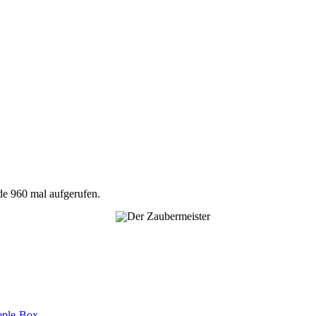
de 960 mal aufgerufen.