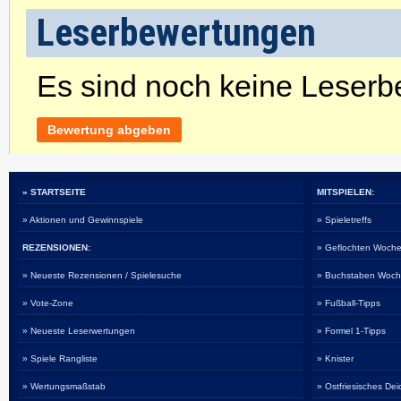
Leserbewertungen
Es sind noch keine Leser
Bewertung abgeben
» STARTSEITE
MITSPIELEN:
» Aktionen und Gewinnspiele
» Spieletreffs
REZENSIONEN:
» Geflochten Woche
» Neueste Rezensionen / Spielesuche
» Buchstaben Woch
» Vote-Zone
» Fußball-Tipps
» Neueste Leserwertungen
» Formel 1-Tipps
» Spiele Rangliste
» Knister
» Wertungsmaßstab
» Ostfriesisches De