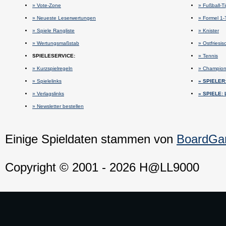
» Vote-Zone
» Fußball-T
» Neueste Leserwertungen
» Formel 1-
» Spiele Rangliste
» Knister
» Wertungsmaßstab
» Ostfriesi
SPIELESERVICE:
» Tennis
» Kurzspielregeln
» Champio
» Spielelinks
» SPIELER
» Verlagslinks
» SPIELE:
» Newsletter bestellen
Einige Spieldaten stammen von
BoardG
Copyright © 2001 - 2026 H@LL9000