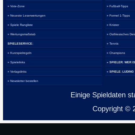
» Vote-Zone
» Fußball-Tipps
» Neueste Leserwertungen
» Formel 1-Tipps
» Spiele Rangliste
» Knister
» Wertungsmaßstab
» Ostfriesisches De
SPIELESERVICE:
» Tennis
» Kurzspielregeln
» Champions
» Spielelinks
» SPIELER: WER I
» Verlagslinks
» SPIELE: LUDING
» Newsletter bestellen
Einige Spieldaten 
Copyright ©