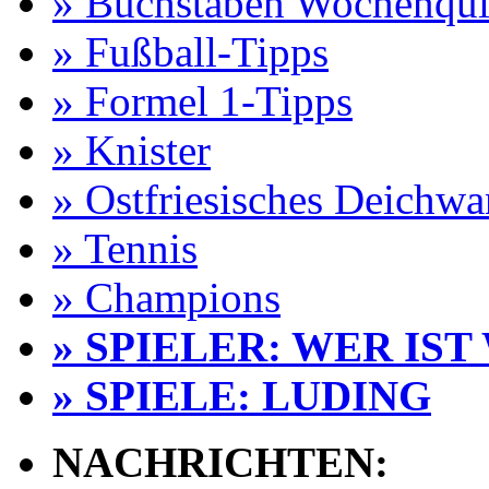
» Buchstaben Wochenqui
» Fußball-Tipps
» Formel 1-Tipps
» Knister
» Ostfriesisches Deichw
» Tennis
» Champions
» SPIELER: WER IST
» SPIELE: LUDING
NACHRICHTEN: