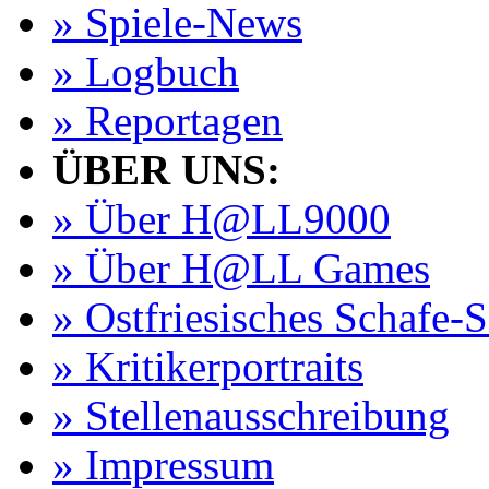
» Spiele-News
» Logbuch
» Reportagen
ÜBER UNS:
» Über H@LL9000
» Über H@LL Games
» Ostfriesisches Schafe-
» Kritikerportraits
» Stellenausschreibung
» Impressum