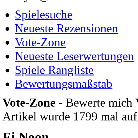
Spielesuche
Neueste Rezensionen
Vote-Zone
Neueste Leserwertungen
Spiele Rangliste
Bewertungsmaßstab
Vote-Zone
- Bewerte mich 
Artikel wurde 1799 mal auf
Ei Noon