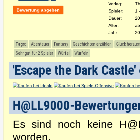
Verlag:
Th
Bewertung abgeben
Spieler:
1 
Dauer:
20
Alter:
ab
Jahr:
20
Tags:
Abenteuer
Fantasy
Geschichten erzählen
Glück heraus
Sehr gut für 2 Spieler
Würfel
Würfeln
'Escape the Dark Castle'
H@LL9000-Bewertunge
Es sind noch keine H@
worden.