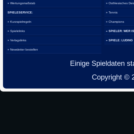
» Wertungsmaßstab
» Ostfriesisches De
SPIELESERVICE:
» Tennis
» Kurzspielregeln
» Champions
» Spielelinks
» SPIELER: WER I
» Verlagslinks
» SPIELE: LUDING
» Newsletter bestellen
Einige Spieldaten 
Copyright ©