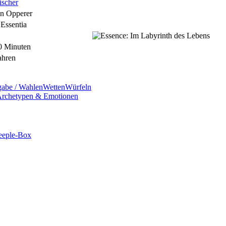
ischer
an Opperer
 Essentia
0 Minuten
ahren
abe / Wahlen
Wetten
Würfeln
Archetypen & Emotionen