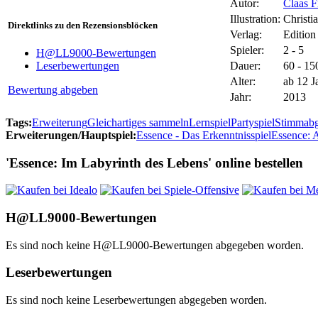
Autor:
Claas F
Illustration:
Christi
Direktlinks zu den Rezensionsblöcken
Verlag:
Edition
Spieler:
2 - 5
H@LL9000-Bewertungen
Dauer:
60 - 15
Leserbewertungen
Alter:
ab 12 J
Bewertung abgeben
Jahr:
2013
Tags:
Erweiterung
Gleichartiges sammeln
Lernspiel
Partyspiel
Stimmabg
Erweiterungen/Hauptspiel:
Essence - Das Erkenntnisspiel
Essence: 
'Essence: Im Labyrinth des Lebens' online bestellen
H@LL9000-Bewertungen
Es sind noch keine H@LL9000-Bewertungen abgegeben worden.
Leserbewertungen
Es sind noch keine Leserbewertungen abgegeben worden.