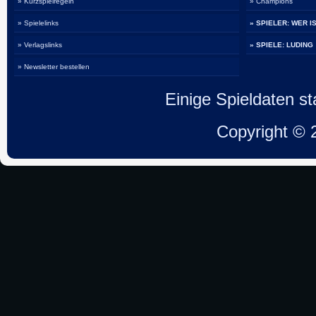
» Kurzspielregeln
» Champions
» Spielelinks
» SPIELER: WER I
» Verlagslinks
» SPIELE: LUDING
» Newsletter bestellen
Einige Spieldaten 
Copyright ©