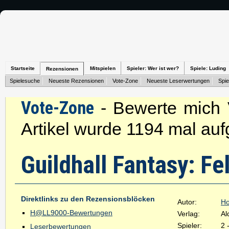
Startseite
Mitspielen
Spieler: Wer ist wer?
Spiele: Luding
Rezensionen
Spielesuche
Neueste Rezensionen
Vote-Zone
Neueste Leserwertungen
Spie
Vote-Zone
- Bewerte mich 
Artikel wurde 1194 mal auf
Guildhall Fantasy: Fe
Direktlinks zu den Rezensionsblöcken
Autor:
Ho
H@LL9000-Bewertungen
Verlag:
Al
Spieler:
2 
Leserbewertungen