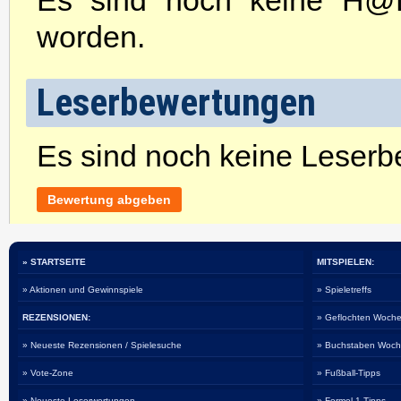
Es sind noch keine H@
worden.
Leserbewertungen
Es sind noch keine Leser
Bewertung abgeben
» STARTSEITE
MITSPIELEN:
» Aktionen und Gewinnspiele
» Spieletreffs
REZENSIONEN:
» Geflochten Woche
» Neueste Rezensionen / Spielesuche
» Buchstaben Woch
» Vote-Zone
» Fußball-Tipps
» Neueste Leserwertungen
» Formel 1-Tipps