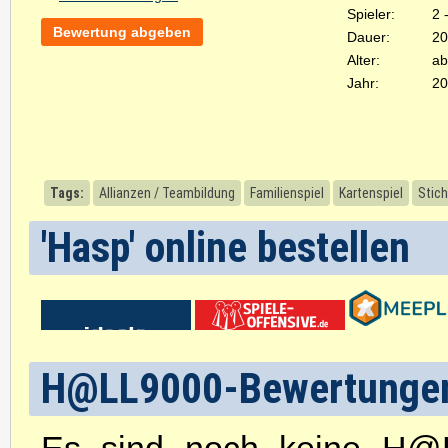
Spieler:
2 
Bewertung abgeben
Dauer:
20
Alter:
ab
Jahr:
20
Tags:
Allianzen / Teambildung
Familienspiel
Kartenspiel
Stich
'Hasp' online bestellen
H@LL9000-Bewertunge