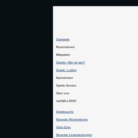
Startseite
Rezensionen
Mitspielen
Spieler: Wer ist wer?
Spiele: Luding
Nachrichten
Spiele-Service
Über uns
myH@LL9000
Spielesuche
Neueste Rezensionen
Vote-Zone
Neueste Leserwertungen