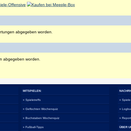
rtungen abgegeben worden.
en abgegeben worden.
MITSPIELEN:
NACHRI
» Spieletreffs
» Spiel
» Geflochten Wochenquiz
» Logbu
» Buchstaben Wochenquiz
» Repor
» Fußball-Tipps
ÜBER U