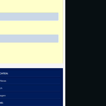
CHTEN:
e-News
ch
tagen
NS: