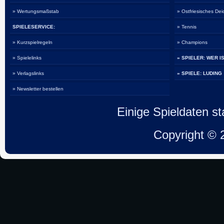
» Wertungsmaßstab
» Ostfriesisches De
SPIELESERVICE:
» Tennis
» Kurzspielregeln
» Champions
» Spielelinks
» SPIELER: WER I
» Verlagslinks
» SPIELE: LUDING
» Newsletter bestellen
Einige Spieldaten 
Copyright ©