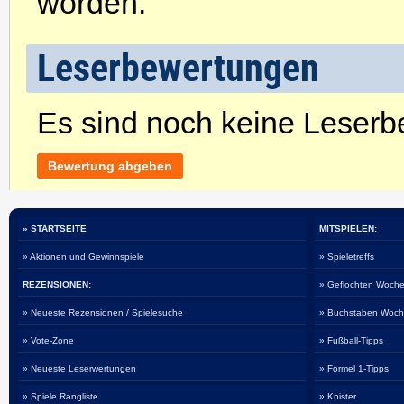
worden.
Leserbewertungen
Es sind noch keine Leser
Bewertung abgeben
» STARTSEITE
MITSPIELEN:
» Aktionen und Gewinnspiele
» Spieletreffs
REZENSIONEN:
» Geflochten Woche
» Neueste Rezensionen / Spielesuche
» Buchstaben Woch
» Vote-Zone
» Fußball-Tipps
» Neueste Leserwertungen
» Formel 1-Tipps
» Spiele Rangliste
» Knister