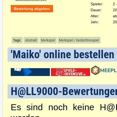
Spieler:
2 
Bewertung abgeben
Dauer:
20
Alter:
ab
Jahr:
20
Tags:
Abstrakt
Merkspiel
Merkspiel / Gedächtnisspiel
'Maiko' online bestellen
H@LL9000-Bewertunge
Es sind noch keine H@