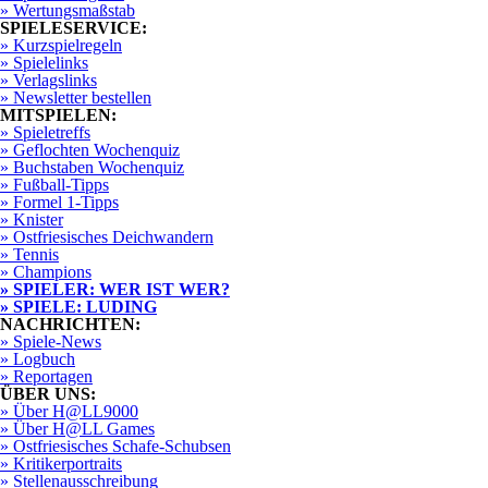
» Wertungsmaßstab
SPIELESERVICE:
» Kurzspielregeln
» Spielelinks
» Verlagslinks
» Newsletter bestellen
MITSPIELEN:
» Spieletreffs
» Geflochten Wochenquiz
» Buchstaben Wochenquiz
» Fußball-Tipps
» Formel 1-Tipps
» Knister
» Ostfriesisches Deichwandern
» Tennis
» Champions
» SPIELER: WER IST WER?
» SPIELE: LUDING
NACHRICHTEN:
» Spiele-News
» Logbuch
» Reportagen
ÜBER UNS:
» Über H@LL9000
» Über H@LL Games
» Ostfriesisches Schafe-Schubsen
» Kritikerportraits
» Stellenausschreibung