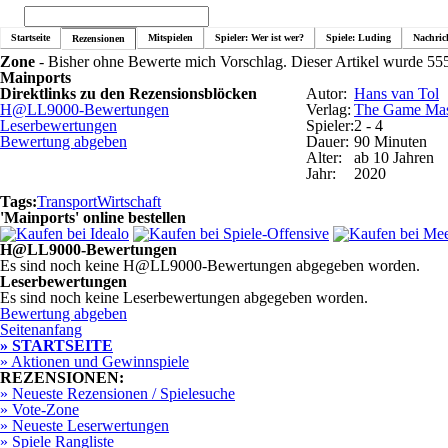
Startseite
Mitspielen
Spieler: Wer ist wer?
Spiele: Luding
Nachric
Rezensionen
Zone
- Bisher ohne Bewerte mich Vorschlag. Dieser Artikel wurde 555
Mainports
Direktlinks zu den Rezensionsblöcken
Autor:
Hans van Tol
H@LL9000-Bewertungen
Verlag:
The Game Mas
Leserbewertungen
Spieler:
2 - 4
Bewertung abgeben
Dauer:
90 Minuten
Alter:
ab 10 Jahren
Jahr:
2020
Tags:
Transport
Wirtschaft
'Mainports' online bestellen
H@LL9000-Bewertungen
Es sind noch keine H@LL9000-Bewertungen abgegeben worden.
Leserbewertungen
Es sind noch keine Leserbewertungen abgegeben worden.
Bewertung abgeben
Seitenanfang
» STARTSEITE
» Aktionen und Gewinnspiele
REZENSIONEN:
» Neueste Rezensionen / Spielesuche
» Vote-Zone
» Neueste Leserwertungen
» Spiele Rangliste