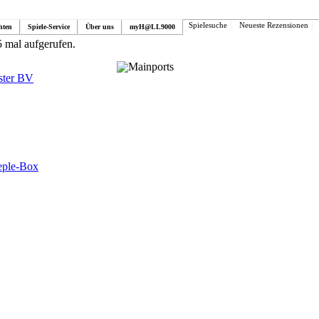
Spielesuche
Neueste Rezensionen
hten
Spiele-Service
Über uns
myH@LL9000
 mal aufgerufen.
ter BV