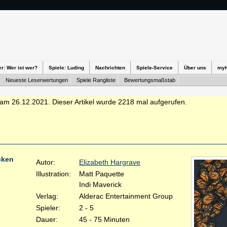
er: Wer ist wer?
Spiele: Luding
Nachrichten
Spiele-Service
Über uns
my
Neueste Leserwertungen
Spiele Rangliste
Bewertungsmaßstab
am 26.12.2021. Dieser Artikel wurde 2218 mal aufgerufen.
cken
Autor:
Elizabeth Hargrave
Illustration:
Matt Paquette
Indi Maverick
Verlag:
Alderac Entertainment Group
Spieler:
2 - 5
Dauer:
45 - 75 Minuten