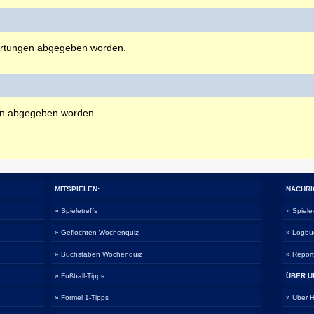
rtungen abgegeben worden.
en abgegeben worden.
MITSPIELEN:
NACHRI
» Spieletreffs
» Spiel
» Geflochten Wochenquiz
» Logbu
» Buchstaben Wochenquiz
» Repor
» Fußball-Tipps
ÜBER U
» Formel 1-Tipps
» Über