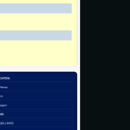
CHTEN:
e-News
ch
tagen
NS:
 H@LL9000