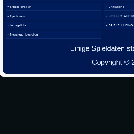
» Kurzspielregeln
» Champions
» Spielelinks
» SPIELER: WER I
» Verlagslinks
» SPIELE: LUDING
» Newsletter bestellen
Einige Spieldaten 
Copyright ©