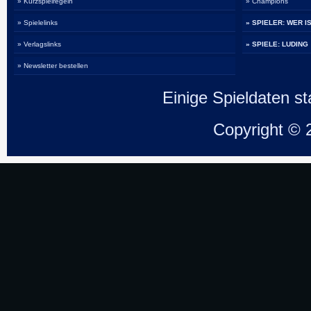
» Kurzspielregeln
» Champions
» Spielelinks
» SPIELER: WER I
» Verlagslinks
» SPIELE: LUDING
» Newsletter bestellen
Einige Spieldaten 
Copyright ©