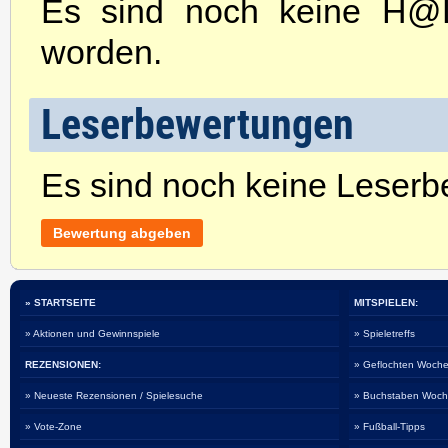
Es sind noch keine H@
worden.
Leserbewertungen
Es sind noch keine Leser
Bewertung abgeben
» STARTSEITE
MITSPIELEN:
» Aktionen und Gewinnspiele
» Spieletreffs
REZENSIONEN:
» Geflochten Woche
» Neueste Rezensionen / Spielesuche
» Buchstaben Woch
» Vote-Zone
» Fußball-Tipps