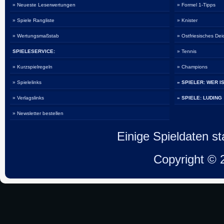
» Neueste Leserwertungen
» Formel 1-Tipps
» Spiele Rangliste
» Knister
» Wertungsmaßstab
» Ostfriesisches De
SPIELESERVICE:
» Tennis
» Kurzspielregeln
» Champions
» Spielelinks
» SPIELER: WER I
» Verlagslinks
» SPIELE: LUDING
» Newsletter bestellen
Einige Spieldaten 
Copyright ©