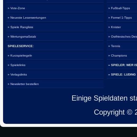
» Vote-Zone
» Fußball-Tipps
» Neueste Leserwertungen
» Formel 1-Tipps
» Spiele Rangliste
» Knister
» Wertungsmaßstab
» Ostfriesisches De
SPIELESERVICE:
» Tennis
» Kurzspielregeln
» Champions
» Spielelinks
» SPIELER: WER I
» Verlagslinks
» SPIELE: LUDING
» Newsletter bestellen
Einige Spieldaten 
Copyright ©