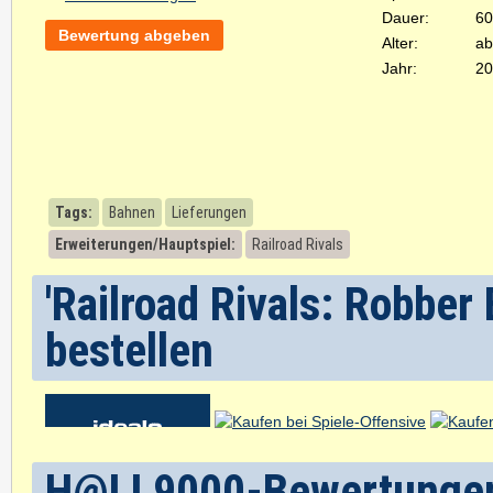
Dauer:
60
Bewertung abgeben
Alter:
ab
Jahr:
20
Tags:
Bahnen
Lieferungen
Erweiterungen/Hauptspiel:
Railroad Rivals
'Railroad Rivals: Robber
bestellen
H@LL9000-Bewertunge