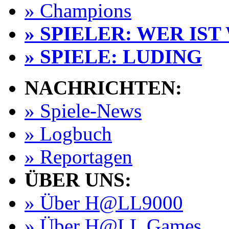
» Champions
» SPIELER: WER IST
» SPIELE: LUDING
NACHRICHTEN:
» Spiele-News
» Logbuch
» Reportagen
ÜBER UNS:
» Über H@LL9000
» Über H@LL Games