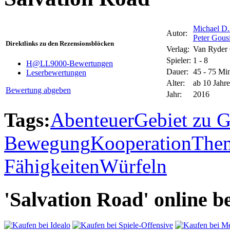
Michael D.
Autor:
Peter Gous
Direktlinks zu den Rezensionsblöcken
Verlag:
Van Ryder
Spieler:
1 - 8
H@LL9000-Bewertungen
Dauer:
45 - 75 Mi
Leserbewertungen
Alter:
ab 10 Jahr
Bewertung abgeben
Jahr:
2016
Tags:
Abenteuer
Gebiet zu G
Bewegung
Kooperation
Them
Fähigkeiten
Würfeln
'Salvation Road' online be