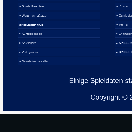
» Spiele Rangliste
» Knister
» Wertungsmaßstab
» Ostfriesi
SPIELESERVICE:
» Tennis
» Kurzspielregeln
» Champio
» Spielelinks
» SPIELER
» Verlagslinks
» SPIELE:
» Newsletter bestellen
Einige Spieldaten 
Copyright ©