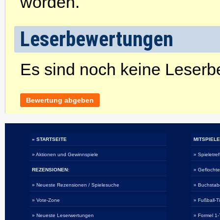
worden.
Leserbewertungen
Es sind noch keine Leser
Bewertung abgeben
» STARTSEITE
MITSPIELE
» Aktionen und Gewinnspiele
» Spieletref
REZENSIONEN:
» Geflocht
» Neueste Rezensionen / Spielesuche
» Buchsta
» Vote-Zone
» Fußball-T
» Neueste Leserwertungen
» Formel 1-