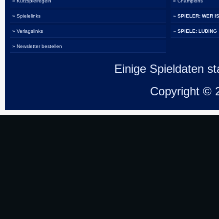
» Kurzspielregeln
» Champions
» Spielelinks
» SPIELER: WER I
» Verlagslinks
» SPIELE: LUDING
» Newsletter bestellen
Einige Spieldaten 
Copyright ©