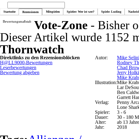
Startseite
Mitspielen
Spieler: Wer ist wer?
Spiele: Luding
Nachric
Rezensionen
Vote-Zone
- Bisher 
Bewertungsmaßstab
Dieser Artikel wurde 1152 m
Thornwatch
Direktlinks zu den Rezensionsblöcken
Autor:
Mike Selin
H@LL9000-Bewertungen
Rodney T
Leserbewertungen
Chad Bro
Bewertung abgeben
Jerry Holk
Mike Krah
Illustration:
Mike Krah
Lar DeSou
Ben Caldw
Garrett Ha
Verlag:
Penny Arc
Lone Shar
Spieler:
3 - 6
Dauer:
30 - 180 M
Alter:
ab 13 Jahr
Jahr:
2018