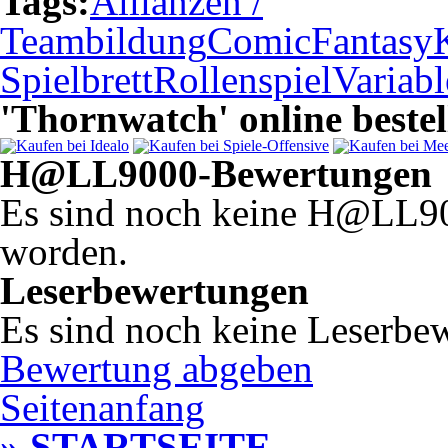
Tags:
Allianzen /
Teambildung
Comic
Fantasy
Spielbrett
Rollenspiel
Variabl
'Thornwatch' online bestel
H@LL9000-Bewertungen
Es sind noch keine H@LL9
worden.
Leserbewertungen
Es sind noch keine Leserbe
Bewertung abgeben
Seitenanfang
» STARTSEITE