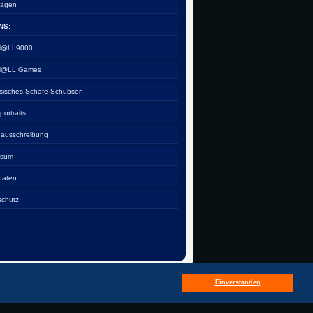
tagen
NS:
 H@LL9000
 H@LL Games
esisches Schafe-Schubsen
rportraits
nausschreibung
ssum
daten
schutz
Einverstanden