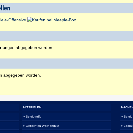
ellen
rtungen abgegeben worden.
en abgegeben worden.
MITSPIELEN:
NACHRI
» Spieletreffs
» Spiel
» Geflochten Wochenquiz
» Logbu