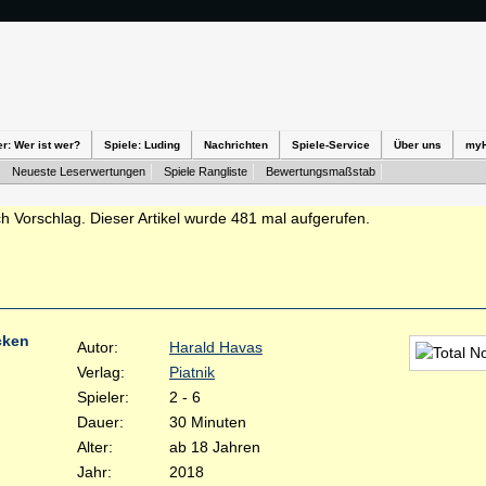
er: Wer ist wer?
Spiele: Luding
Nachrichten
Spiele-Service
Über uns
my
Neueste Leserwertungen
Spiele Rangliste
Bewertungsmaßstab
h Vorschlag. Dieser Artikel wurde 481 mal aufgerufen.
cken
Autor:
Harald Havas
Verlag:
Piatnik
Spieler:
2 - 6
Dauer:
30 Minuten
Alter:
ab 18 Jahren
Jahr:
2018