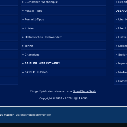
» Buchstaben Wochenquiz
» Repor
» Fußball-Tipps
ÜBER U
» Formel 1-Tipps
» Über
» Knister
» Über
» Ostfriesisches Deichwandern
» Ostfri
» Tennis
» Kritike
» Champions
» Stelle
» SPIELER: WER IST WER?
» Impre
» SPIELE: LUDING
» Media
» Daten
Einige Spieldaten stammen von
BoardGameGeek
.
Copyright © 2001 - 2026 H@LL9000
r zu machen
Datenschutzbestimmungen