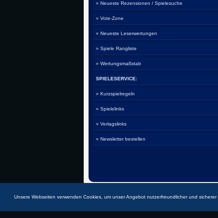
» Neueste Rezensionen / Spielesuche
» Vote-Zone
» Neueste Leserwertungen
» Spiele Rangliste
» Wertungsmaßstab
SPIELESERVICE:
» Kurzspielregeln
» Spielelinks
» Verlagslinks
» Newsletter bestellen
Unsere Webseiten verwenden Cookies, um unser Angebot nutzerfreundlicher und sichere