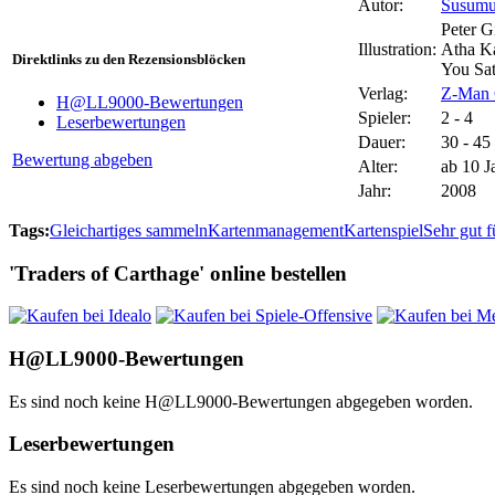
Autor:
Susumu
Peter G
Illustration:
Atha K
Direktlinks zu den Rezensionsblöcken
You Sa
Verlag:
Z-Man
H@LL9000-Bewertungen
Spieler:
2 - 4
Leserbewertungen
Dauer:
30 - 45
Bewertung abgeben
Alter:
ab 10 J
Jahr:
2008
Tags:
Gleichartiges sammeln
Kartenmanagement
Kartenspiel
Sehr gut f
'Traders of Carthage' online bestellen
H@LL9000-Bewertungen
Es sind noch keine H@LL9000-Bewertungen abgegeben worden.
Leserbewertungen
Es sind noch keine Leserbewertungen abgegeben worden.