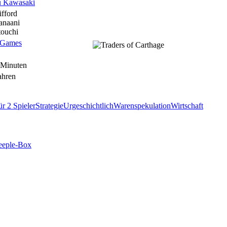
 Kawasaki
ifford
anaani
touchi
 Games
 Minuten
ahren
ür 2 Spieler
Strategie
Urgeschichtlich
Warenspekulation
Wirtschaft