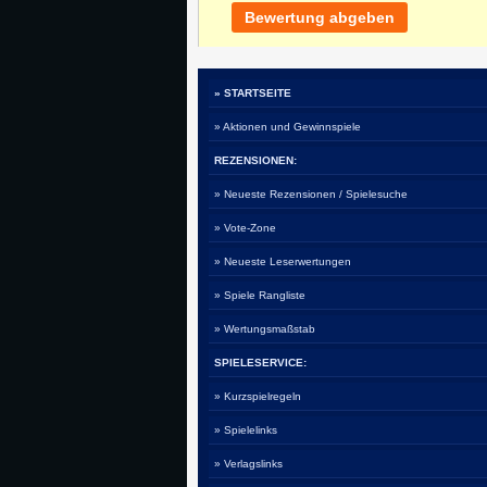
Bewertung abgeben
» STARTSEITE
» Aktionen und Gewinnspiele
REZENSIONEN:
» Neueste Rezensionen / Spielesuche
» Vote-Zone
» Neueste Leserwertungen
» Spiele Rangliste
» Wertungsmaßstab
SPIELESERVICE:
» Kurzspielregeln
» Spielelinks
» Verlagslinks