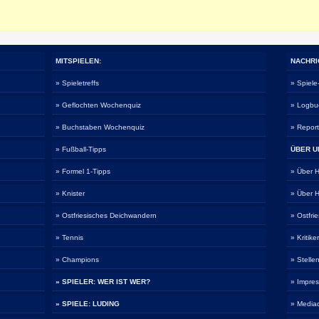
MITSPIELEN:
NACHRI
» Spieletreffs
» Spiel
» Geflochten Wochenquiz
» Logbu
» Buchstaben Wochenquiz
» Repor
» Fußball-Tipps
ÜBER U
» Formel 1-Tipps
» Über
» Knister
» Über
» Ostfriesisches Deichwandern
» Ostfri
» Tennis
» Kritike
» Champions
» Stelle
» SPIELER: WER IST WER?
» Impre
» SPIELE: LUDING
» Media