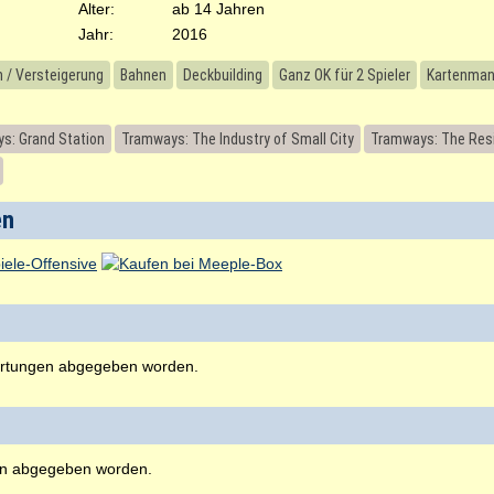
Alter:
ab 14 Jahren
Jahr:
2016
n / Versteigerung
Bahnen
Deckbuilding
Ganz OK für 2 Spieler
Kartenma
s: Grand Station
Tramways: The Industry of Small City
Tramways: The Resi
en
rtungen abgegeben worden.
en abgegeben worden.