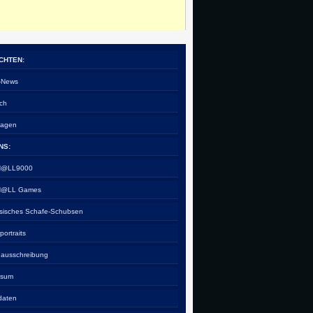
CHTEN:
e-News
ch
tagen
NS:
 H@LL9000
 H@LL Games
esisches Schafe-Schubsen
rportraits
nausschreibung
ssum
daten