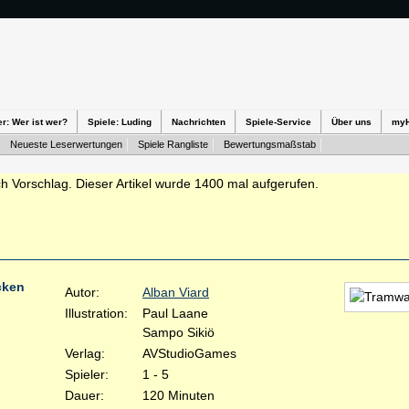
er: Wer ist wer?
Spiele: Luding
Nachrichten
Spiele-Service
Über uns
my
Neueste Leserwertungen
Spiele Rangliste
Bewertungsmaßstab
h Vorschlag. Dieser Artikel wurde 1400 mal aufgerufen.
cken
Autor:
Alban Viard
Illustration:
Paul Laane
Sampo Sikiö
Verlag:
AVStudioGames
Spieler:
1 - 5
Dauer:
120 Minuten