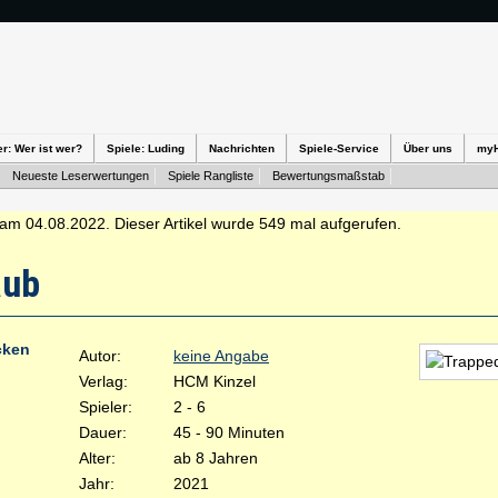
er: Wer ist wer?
Spiele: Luding
Nachrichten
Spiele-Service
Über uns
my
Neueste Leserwertungen
Spiele Rangliste
Bewertungsmaßstab
am 04.08.2022. Dieser Artikel wurde 549 mal aufgerufen.
aub
cken
Autor:
keine Angabe
Verlag:
HCM Kinzel
Spieler:
2 - 6
Dauer:
45 - 90 Minuten
Alter:
ab 8 Jahren
Jahr:
2021