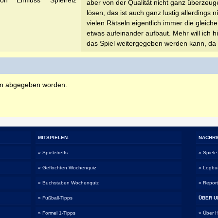
aber von der Qualität nicht ganz überzeug
lösen, das ist auch ganz lustig allerdings
vielen Rätseln eigentlich immer die glei
etwas aufeinander aufbaut. Mehr will ich hie
das Spiel weitergegeben werden kann, da n
en abgegeben worden.
MITSPIELEN:
NACHRI
» Spieletreffs
» Spiel
» Geflochten Wochenquiz
» Logbu
» Buchstaben Wochenquiz
» Repor
» Fußball-Tipps
ÜBER U
» Formel 1-Tipps
» Über