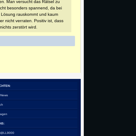
en. Man versucht das Rätsel zu
 nicht besonders spannend, da bei
che Lösung rauskommt und kaum
r nicht verraten. Positiv ist, dass
ichts zerstört wird.
CHTEN:
e-News
ch
tagen
NS:
 H@LL9000