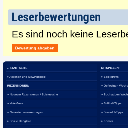
Leserbewertungen
Es sind noch keine Leser
Bewertung abgeben
» STARTSEITE
MITSPIELEN:
» Aktionen und Gewinnspiele
» Spieletreffs
REZENSIONEN:
» Geflochten Woche
» Neueste Rezensionen / Spielesuche
» Buchstaben Woch
» Vote-Zone
» Fußball-Tipps
» Neueste Leserwertungen
» Formel 1-Tipps
» Spiele Rangliste
» Knister