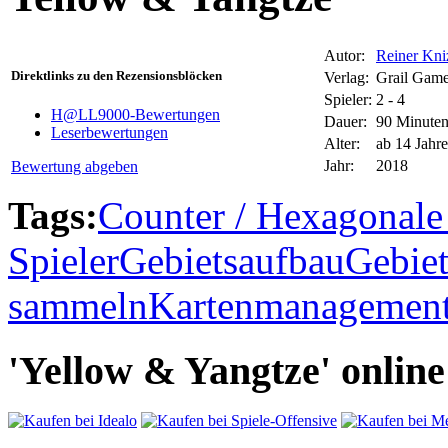
Autor:
Reiner Kni
Direktlinks zu den Rezensionsblöcken
Verlag:
Grail Gam
Spieler:
2 - 4
H@LL9000-Bewertungen
Dauer:
90 Minute
Leserbewertungen
Alter:
ab 14 Jahr
Jahr:
2018
Bewertung abgeben
Tags:
Counter / Hexagonale 
Spieler
Gebietsaufbau
Gebiet
sammeln
Kartenmanagemen
'Yellow & Yangtze' online